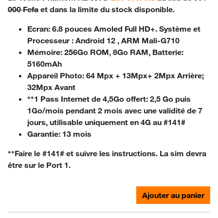
000 Fcfa
et dans la limite du stock disponible.
Ecran:
6.8 pouces Amoled Full HD+.
Système et
Processeur :
Android 12 , ARM Mali-G710
Mémoire:
256Go ROM, 8Go RAM,
Batterie
:
5160mAh
Appareil Photo
: 64 Mpx + 13Mpx+ 2Mpx
Arrière;
32Mpx
Avant
**1 Pass Internet de 4,5Go offert:
2,5 Go puis
1Go/mois pendant 2 mois avec une validité de 7
jours, utilisable uniquement en 4G au #141#
Garantie:
13 mois
**Faire le #141# et suivre les instructions. La sim devra
être sur le Port 1.
Ajouter au panier