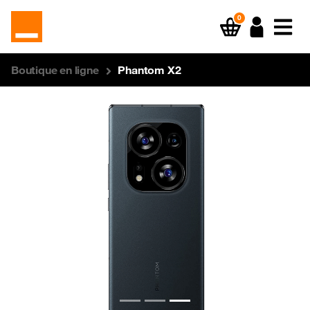
0
Boutique en ligne
Phantom X2
Previous
Next