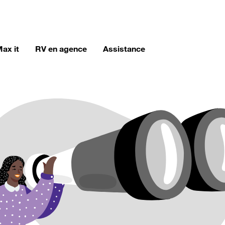
ax it
RV en agence
Assistance