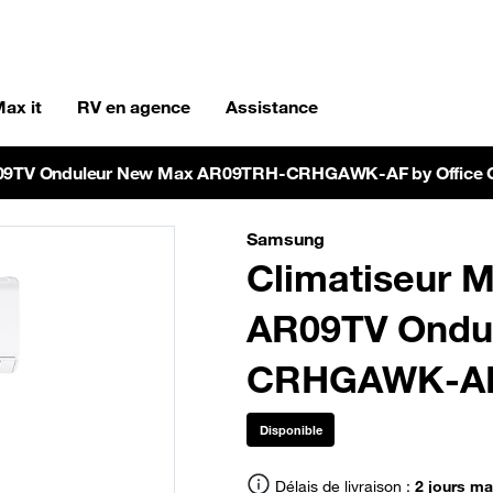
ax it
RV en agence
Assistance
AR09TV Onduleur New Max AR09TRH-CRHGAWK-AF by Office 
Samsung
Climatiseur M
AR09TV Ondu
CRHGAWK-AF 
Disponible
Délais de livraison :
2 jours m