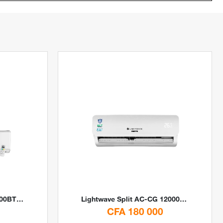
gital Stores
Lightwave
Split AC-CG 12000BTAU T1 R410A by Digital Stores
CFA 180 000