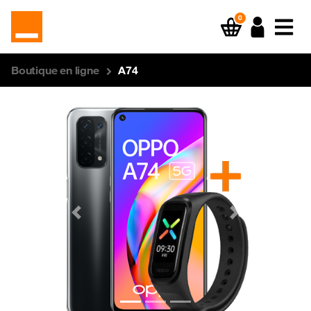
0
Boutique en ligne
A74
Previous
Next