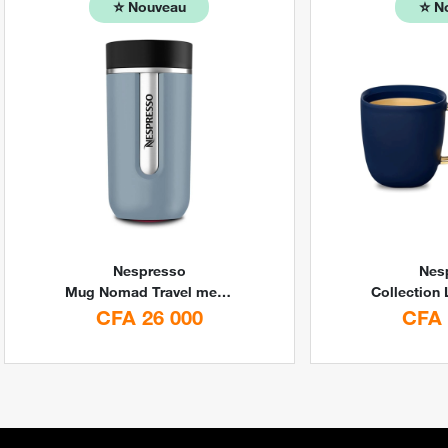
⭐️
⭐️
Nouveau
N
Nespresso
Nes
Mug Nomad Travel medium 400ml by Nespresso
CFA 26 000
CFA 