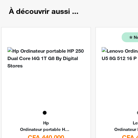
À découvrir aussi ...
⭐️
N
Hp
Le
Ordinateur portable HP 250 Dual Core I4G 1T G8 By Digital Stores
CFA 440 000
CFA 