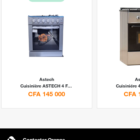
Astech
As
Cuisinière ASTECH 4 Feux 60×60 By Digital Stores
CFA 145 000
CFA 
Contacter Orange