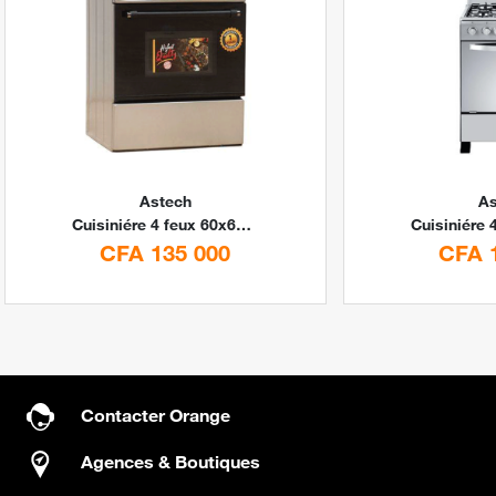
Astech
As
Cuisiniére 4 feux 60x60 à Gaz inox avec Four CSI60MS By Digital Stores
CFA 135 000
CFA 
Contacter Orange
Agences & Boutiques