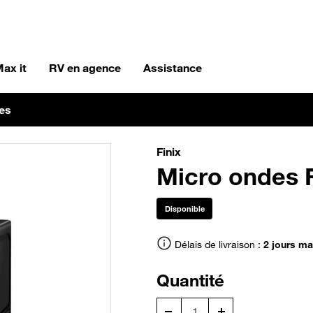
ax it
RV en agence
Assistance
res
Finix
Micro ondes F
Disponible
Délais de livraison :
2 jours m
Quantité