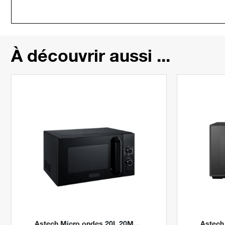
À découvrir aussi ...
Astech
Micro ondes 20L 20MAF3-IA By Digital Stores
Astech