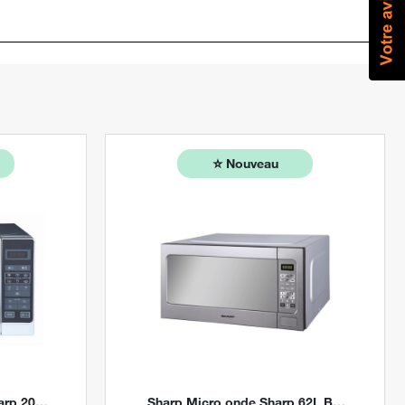
⭐️
Nouveau
igital Stores
Sharp
Micro onde Sharp 62L By Digital Stores