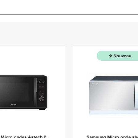
⭐️
Nouveau
Micro ondes Astech 25L 25DIP9-IA By Digital Stores
Samsung
Micro onde sharp 20 litres By D