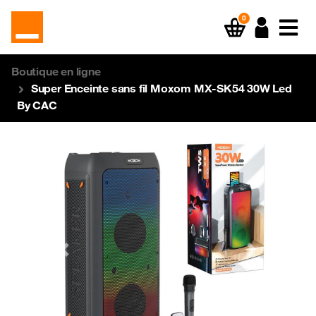
0
Boutique en ligne
Super Enceinte sans fil Moxom MX-SK54 30W Led
By CAC
Previous
Next