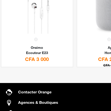
Oraimo
A
Ecouteur E23
Ho
CFA 3 000
CFA 
CFA 
Contacter Orange
Agences & Boutiques