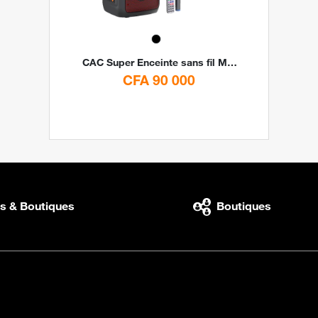
CAC
Super Enceinte sans fil Moxom MX-SK54 30W Led By CAC
CFA 90 000
s & Boutiques
Boutiques