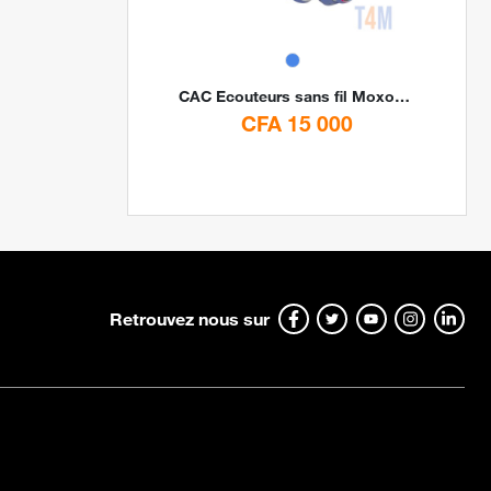
CAC
Ecouteurs sans fil Moxom MX-WL58 By CAC
CFA 15 000
Retrouvez nous sur