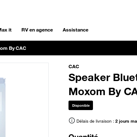
ax it
RV en agence
Assistance
oxom By CAC
CAC
Speaker Bluet
Moxom By C
Disponible
Délais de livraison :
2 jours m
Quantité