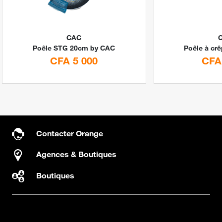
CAC
Poêle STG 20cm by CAC
CFA 5 000
CFA
Contacter Orange
Agences & Boutiques
Boutiques