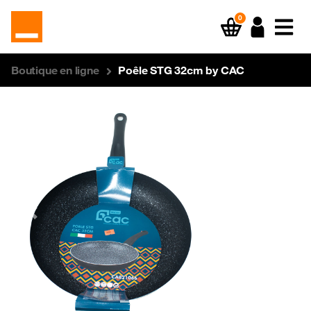
0
Boutique en ligne
Poêle STG 32cm by CAC
Previous
Next