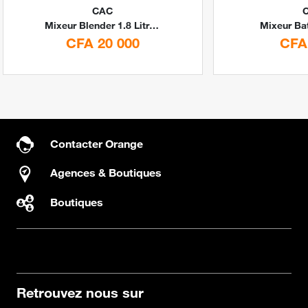
CAC
Mixeur Blender 1.8 Litres en verre By CAC
Mixeur Ba
CFA 20 000
CFA
Contacter Orange
Agences & Boutiques
Boutiques
Retrouvez nous sur