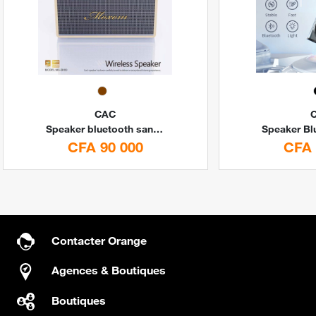
CAC
Speaker bluetooth sans fil SK60 MOXOM By CAC
CFA 90 000
CFA 
Contacter Orange
Agences & Boutiques
Boutiques