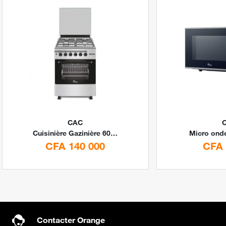
CAC
Cuisinière Gazinière 60x60 Full option By CAC
Micro ond
CFA 140 000
CFA 
Contacter Orange