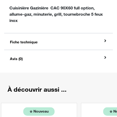
Cuisinière Gazinière CAC 90X60 full option,
allume-gaz, minuterie, grill, tournebroche 5 feux
inox
Fiche technique
Avis (0)
À découvrir aussi ...
⭐️
⭐️
Nouveau
N