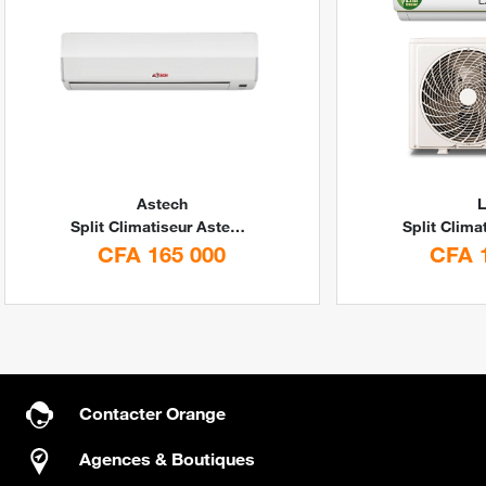
Astech
L
Split Climatiseur Astech 9000 BTU 1.25CV R410A By Digital Stores
CFA 165 000
CFA 
Contacter Orange
Agences & Boutiques