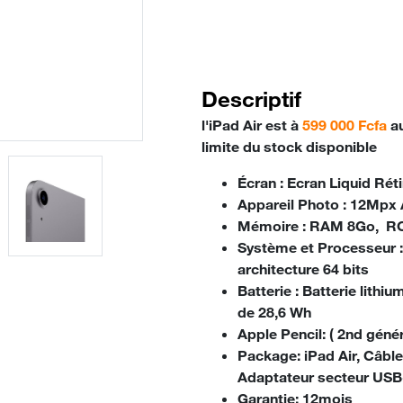
Descriptif
l'
iPad Air
est à
599 000 Fcfa
au
limite du stock disponible
Écran :
Ecran Liquid Rét
Appareil Photo :
12Mpx A
Mémoire :
RAM 8Go, R
Système et Processeur 
architecture 64 bits
Batterie
: Batterie lith
de 28,6 Wh
Apple Pencil:
( 2nd génér
Package:
iPad Air, Câbl
Adaptateur secteur US
Garantie
: 12mois