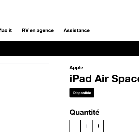
ax it
RV en agence
Assistance
Apple
iPad Air Spa
Disponible
Quantité