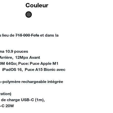
Couleur
 lieu de
715 000 Fcfa
et dans la
ina 10.9 pouces
rrière, 12Mpx Avant
OM 64Go;
Puce
: Puce Apple M1
:
iPadOS 16, Puce A15 Bionic avec
ium-polymère rechargeable intégrée
ation)
e de charge USB‑C (1m),
B‑C 20W