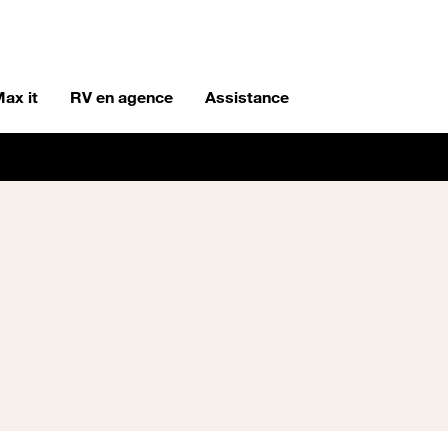
ax it
RV en agence
Assistance