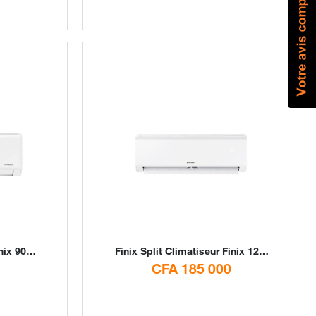
igital Stores
Finix
Split Climatiseur Finix 12000 BTU 1.5CV By Digital Stores
CFA 185 000