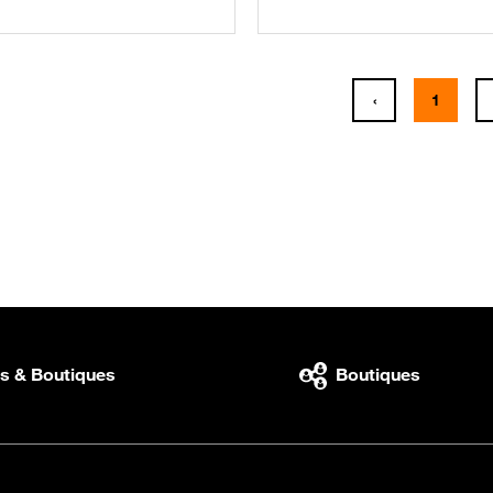
‹
1
Previous
(current
s & Boutiques
Boutiques