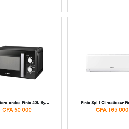
cro ondes Finix 20L By Digital Stores
Finix
Split Climatiseur Finix 9000 BTU 1.25CV By D
CFA 50 000
CFA 165 000