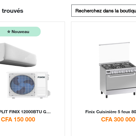
s trouvés
⭐️
Nouveau
IT FINIX 12000BTU GAZR410 By Digital store
Finix
Cuisinière 5 feux 80x60 G95ND-M inox By Digi
CFA 150 000
CFA 300 000