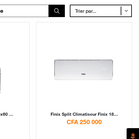
Trier par...
tal Stores
Finix
Split Climatiseur Finix 18000 BTU 1.5CV By Digital Stores
CFA 250 000